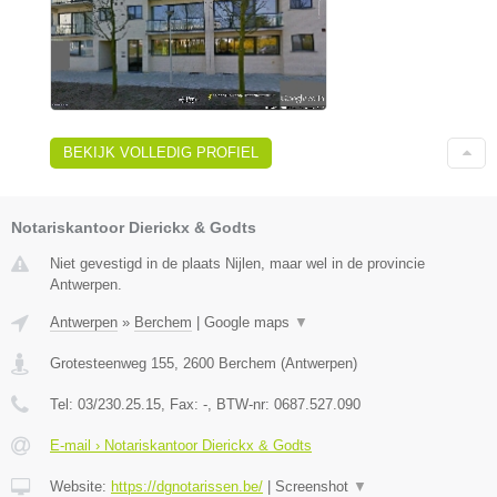
BEKIJK VOLLEDIG PROFIEL
Notariskantoor Dierickx & Godts
Niet gevestigd in de plaats Nijlen, maar wel in de provincie
Antwerpen.
Antwerpen
»
Berchem
|
Google maps
▼
Grotesteenweg 155
,
2600
Berchem
(
Antwerpen
)
Tel:
03/230.25.15
, Fax:
-
, BTW-nr:
0687.527.090
E-mail › Notariskantoor Dierickx & Godts
Website:
https://dgnotarissen.be/
|
Screenshot
▼