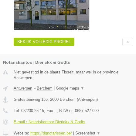
BEKIJK VOLLEDIG PROFIEL
Notariskantoor Dierickx & Godts
Niet gevestigd in de plaats Tisselt, maar wel in de provincie
Antwerpen.
Antwerpen
»
Berchem
|
Google maps
▼
Grotesteenweg 155
,
2600
Berchem
(
Antwerpen
)
Tel:
03/230.25.15
, Fax:
-
, BTW-nr:
0687.527.090
E-mail › Notariskantoor Dierickx & Godts
Website:
https://dgnotarissen.be/
|
Screenshot
▼