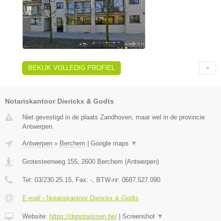
BEKIJK VOLLEDIG PROFIEL
Notariskantoor Dierickx & Godts
Niet gevestigd in de plaats Zandhoven, maar wel in de provincie
Antwerpen.
Antwerpen
»
Berchem
|
Google maps
▼
Grotesteenweg 155
,
2600
Berchem
(
Antwerpen
)
Tel:
03/230.25.15
, Fax:
-
, BTW-nr:
0687.527.090
E-mail › Notariskantoor Dierickx & Godts
Website:
https://dgnotarissen.be/
|
Screenshot
▼