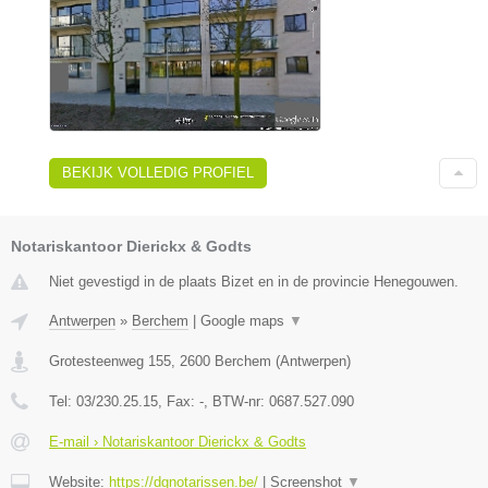
BEKIJK VOLLEDIG PROFIEL
Notariskantoor Dierickx & Godts
Niet gevestigd in de plaats Bizet en in de provincie Henegouwen.
Antwerpen
»
Berchem
|
Google maps
▼
Grotesteenweg 155
,
2600
Berchem
(
Antwerpen
)
Tel:
03/230.25.15
, Fax:
-
, BTW-nr:
0687.527.090
E-mail › Notariskantoor Dierickx & Godts
Website:
https://dgnotarissen.be/
|
Screenshot
▼