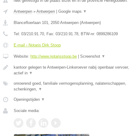
Niet gevestigd in de plaats Bizet en in de provincie Henegouwen.
Antwerpen
»
Antwerpen
|
Google maps
▼
Blancefloerlaan 101
,
2050
Antwerpen
(
Antwerpen
)
Tel:
03/210.91.70
, Fax:
03/210.91.78
, BTW-nr:
0899286109
E-mail › Notaris Dirk Stoop
Website:
http://www.notarisstoop.be
|
Screenshot
▼
kantoor gelegen te Antwerpen-Linkeroever nabij openbaar vervoer,
actief in
▼
onroerend goed, familiale vermogensplanning, nalatenschappen,
schenkingen,
▼
Openingstijden
▼
Sociale media: