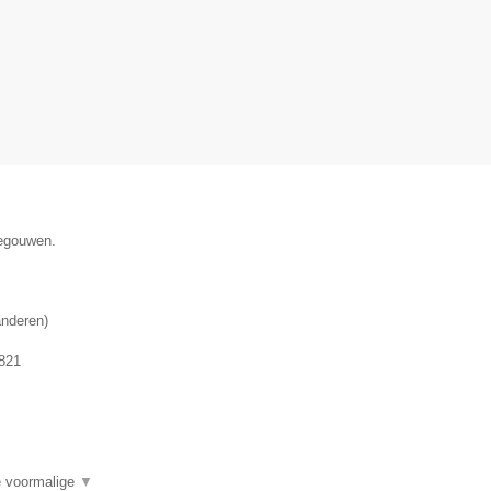
negouwen.
anderen
)
821
de voormalige
▼