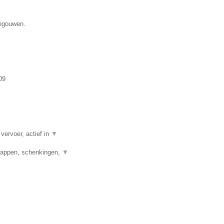
negouwen.
09
vervoer, actief in
▼
chappen, schenkingen,
▼