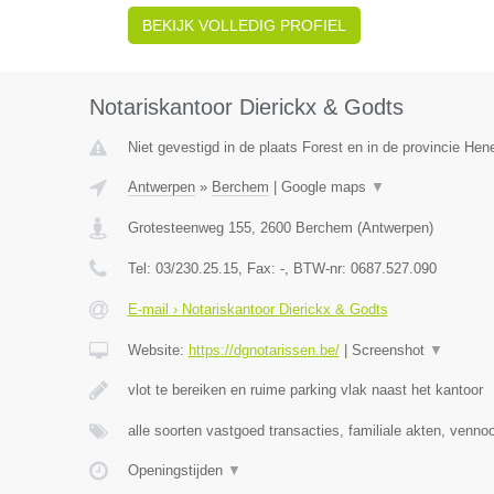
BEKIJK VOLLEDIG PROFIEL
Notariskantoor Dierickx & Godts
Niet gevestigd in de plaats Forest en in de provincie He
Antwerpen
»
Berchem
|
Google maps
▼
Grotesteenweg 155
,
2600
Berchem
(
Antwerpen
)
Tel:
03/230.25.15
, Fax:
-
, BTW-nr:
0687.527.090
E-mail › Notariskantoor Dierickx & Godts
Website:
https://dgnotarissen.be/
|
Screenshot
▼
vlot te bereiken en ruime parking vlak naast het kantoor
alle soorten vastgoed transacties, familiale akten, venn
Openingstijden
▼