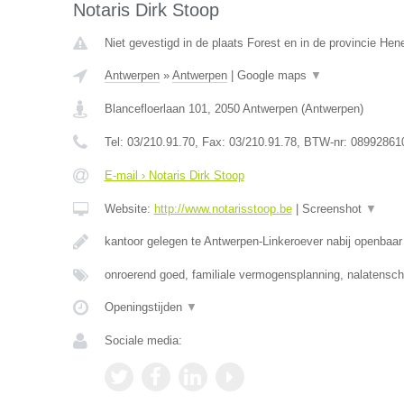
Notaris Dirk Stoop
Niet gevestigd in de plaats Forest en in de provincie He
Antwerpen
»
Antwerpen
|
Google maps
▼
Blancefloerlaan 101
,
2050
Antwerpen
(
Antwerpen
)
Tel:
03/210.91.70
, Fax:
03/210.91.78
, BTW-nr:
08992861
E-mail › Notaris Dirk Stoop
Website:
http://www.notarisstoop.be
|
Screenshot
▼
kantoor gelegen te Antwerpen-Linkeroever nabij openbaar 
onroerend goed, familiale vermogensplanning, nalatens
Openingstijden
▼
Sociale media: