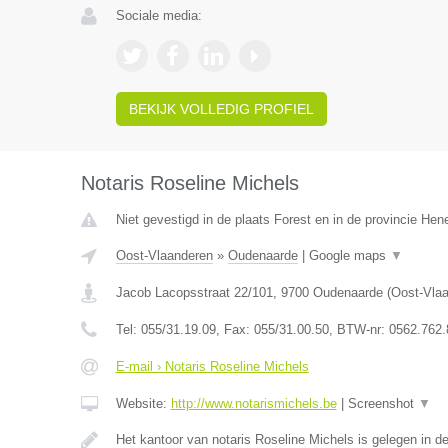
Sociale media:
BEKIJK VOLLEDIG PROFIEL
Notaris Roseline Michels
Niet gevestigd in de plaats Forest en in de provincie He
Oost-Vlaanderen
»
Oudenaarde
|
Google maps
▼
Jacob Lacopsstraat 22/101
,
9700
Oudenaarde
(
Oost-Vla
Tel:
055/31.19.09
, Fax:
055/31.00.50
, BTW-nr:
0562.762.
E-mail › Notaris Roseline Michels
Website:
http://www.notarismichels.be
|
Screenshot
▼
Het kantoor van notaris Roseline Michels is gelegen in 