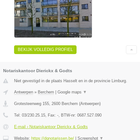
BEKIJK VOLLEDIG PROFIEL
Notariskantoor Dierickx & Godts
Niet gevestigd in de plaats Hasselt en in de provincie Limburg.
Antwerpen
»
Berchem
|
Google maps
▼
Grotesteenweg 155
,
2600
Berchem
(
Antwerpen
)
Tel:
03/230.25.15
, Fax:
-
, BTW-nr:
0687.527.090
E-mail › Notariskantoor Dierickx & Godts
Website:
https://dgnotarissen.be/
|
Screenshot
▼