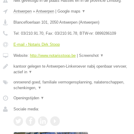
Niet gevestigd in de plaats Hasselt en in de provincie Limburg.
Antwerpen
»
Antwerpen
|
Google maps
▼
Blancefloerlaan 101
,
2050
Antwerpen
(
Antwerpen
)
Tel:
03/210.91.70
, Fax:
03/210.91.78
, BTW-nr:
0899286109
E-mail › Notaris Dirk Stoop
Website:
http://www.notarisstoop.be
|
Screenshot
▼
kantoor gelegen te Antwerpen-Linkeroever nabij openbaar vervoer,
actief in
▼
onroerend goed, familiale vermogensplanning, nalatenschappen,
schenkingen,
▼
Openingstijden
▼
Sociale media: