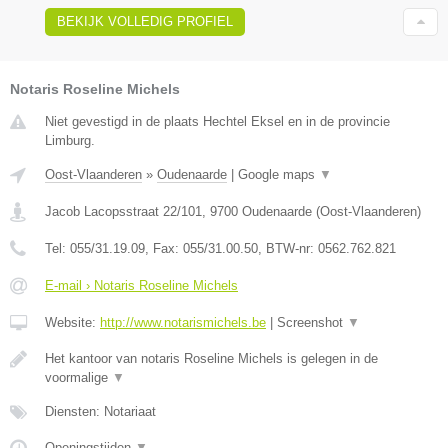
BEKIJK VOLLEDIG PROFIEL
Notaris Roseline Michels
Niet gevestigd in de plaats Hechtel Eksel en in de provincie
Limburg.
Oost-Vlaanderen
»
Oudenaarde
|
Google maps
▼
Jacob Lacopsstraat 22/101
,
9700
Oudenaarde
(
Oost-Vlaanderen
)
Tel:
055/31.19.09
, Fax:
055/31.00.50
, BTW-nr:
0562.762.821
E-mail › Notaris Roseline Michels
Website:
http://www.notarismichels.be
|
Screenshot
▼
Het kantoor van notaris Roseline Michels is gelegen in de
voormalige
▼
Diensten: Notariaat
Openingstijden
▼