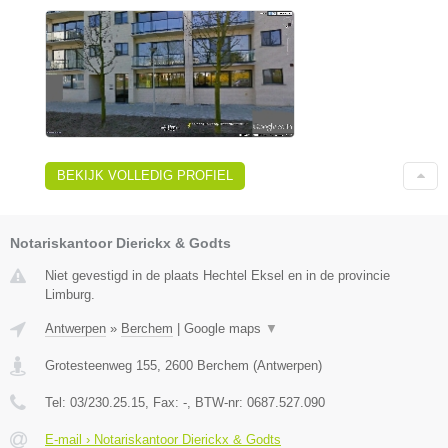
BEKIJK VOLLEDIG PROFIEL
Notariskantoor Dierickx & Godts
Niet gevestigd in de plaats Hechtel Eksel en in de provincie
Limburg.
Antwerpen
»
Berchem
|
Google maps
▼
Grotesteenweg 155
,
2600
Berchem
(
Antwerpen
)
Tel:
03/230.25.15
, Fax:
-
, BTW-nr:
0687.527.090
E-mail › Notariskantoor Dierickx & Godts