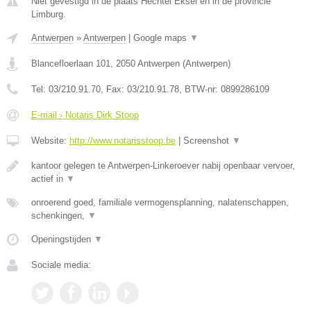
Niet gevestigd in de plaats Hechtel Eksel en in de provincie
Limburg.
Antwerpen
»
Antwerpen
|
Google maps
▼
Blancefloerlaan 101
,
2050
Antwerpen
(
Antwerpen
)
Tel:
03/210.91.70
, Fax:
03/210.91.78
, BTW-nr:
0899286109
E-mail › Notaris Dirk Stoop
Website:
http://www.notarisstoop.be
|
Screenshot
▼
kantoor gelegen te Antwerpen-Linkeroever nabij openbaar vervoer,
actief in
▼
onroerend goed, familiale vermogensplanning, nalatenschappen,
schenkingen,
▼
Openingstijden
▼
Sociale media: