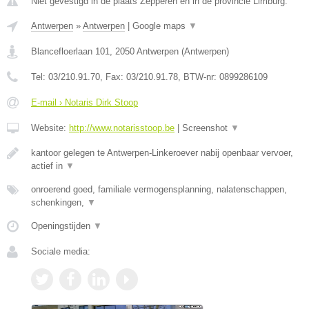
Niet gevestigd in de plaats Zepperen en in de provincie Limburg.
Antwerpen
»
Antwerpen
|
Google maps
▼
Blancefloerlaan 101
,
2050
Antwerpen
(
Antwerpen
)
Tel:
03/210.91.70
, Fax:
03/210.91.78
, BTW-nr:
0899286109
E-mail › Notaris Dirk Stoop
Website:
http://www.notarisstoop.be
|
Screenshot
▼
kantoor gelegen te Antwerpen-Linkeroever nabij openbaar vervoer,
actief in
▼
onroerend goed, familiale vermogensplanning, nalatenschappen,
schenkingen,
▼
Openingstijden
▼
Sociale media: