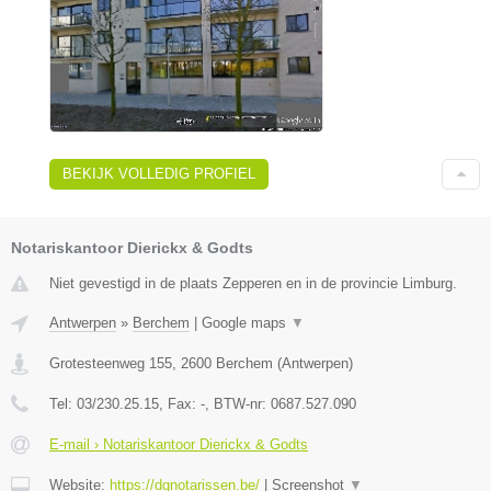
BEKIJK VOLLEDIG PROFIEL
Notariskantoor Dierickx & Godts
Niet gevestigd in de plaats Zepperen en in de provincie Limburg.
Antwerpen
»
Berchem
|
Google maps
▼
Grotesteenweg 155
,
2600
Berchem
(
Antwerpen
)
Tel:
03/230.25.15
, Fax:
-
, BTW-nr:
0687.527.090
E-mail › Notariskantoor Dierickx & Godts
Website:
https://dgnotarissen.be/
|
Screenshot
▼